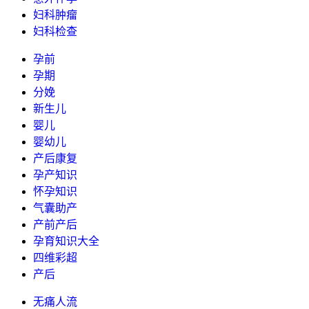
妇科肿瘤
妇科检查
孕前
孕期
分娩
新生儿
婴儿
婴幼儿
产后康复
孕产知识
怀孕知识
气囊助产
产前产后
孕育知识大全
四维彩超
产后
无痛人流