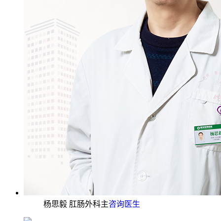
杨思毅 肛肠外科主
咨询医生