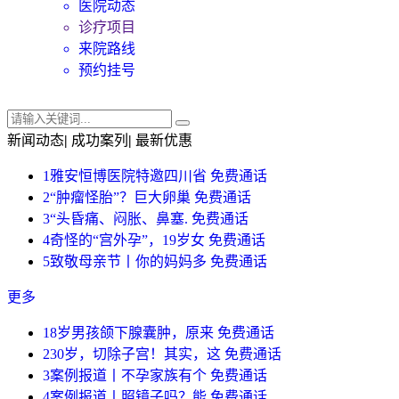
医院动态
诊疗项目
来院路线
预约挂号
新闻动态
|
成功案列
|
最新优惠
1
雅安恒博医院特邀四川省
免费通话
2
“肿瘤怪胎”？巨大卵巢
免费通话
3
“头昏痛、闷胀、鼻塞.
免费通话
4
奇怪的“宫外孕”，19岁女
免费通话
5
致敬母亲节丨你的妈妈多
免费通话
更多
1
8岁男孩颌下腺囊肿，原来
免费通话
2
30岁，切除子宫！其实，这
免费通话
3
案例报道丨不孕家族有个
免费通话
4
案例报道丨照镜子吗？能
免费通话