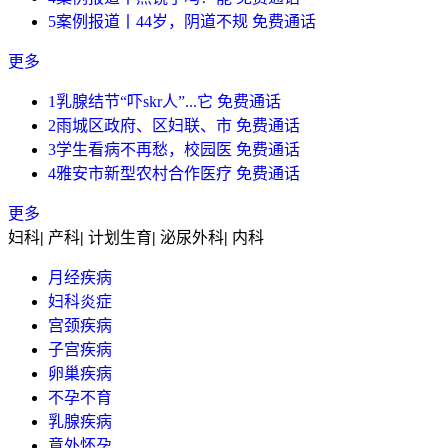
5
案例报道丨44岁，阴道不规
免费通话
更多
1
乳腺结节“吓skr人”...它
免费通话
2
雨城区政府、区妇联、市
免费通话
3
学生看病不再愁，校园医
免费通话
4
雅安市新型农村合作医疗
免费通话
更多
妇科
|
产科
|
计划生育
|
泌尿外科
|
内科
月经疾病
妇科炎症
宫颈疾病
子宫疾病
卵巢疾病
不孕不育
乳腺疾病
意外怀孕