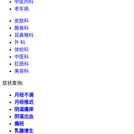
中医内科
老年病
皮肤科
腋臭科
耳鼻喉科
外 科
体检科
中医科
肛肠科
美容科
症状查询
|
月经不调
月经推迟
阴道瘙痒
阴道出血
痛经
乳腺增生