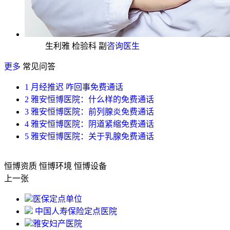
生利雅 检验科 副
咨询医生
更多
常见问答
1
月经推迟 咋回事
免费通话
2
雅安恒博医院：什么样的
免费通话
3
雅安恒博医院：前列腺炎
免费通话
4
雅安恒博医院：阴道紧缩
免费通话
5
雅安恒博医院：关于乳腺
免费通话
恒博资质
恒博环境
恒博设备
上一张
医保定点单位
中国人寿保险定点医院
雅安妇产医院